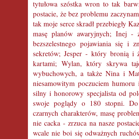
tytułowa szóstka wron to tak bar
postacie, że bez problemu zaczynamy
tak moje serce skradł przebiegły Ka
masę planów awaryjnych; Inej - z
bezszelestnego pojawiania się i z
sekretów; Jesper - który bronią i 
kartami; Wylan, który skrywa taj
wybuchowych, a także Nina i Matt
niesamowitym poczuciem humoru i
silny i honorowy specjalista od po
swoje poglądy o 180 stopni. Do
czarnych charakterów, masę problem
nie cacka - zrzuca na nasze postaci
wcale nie boi się odważnych ruchów