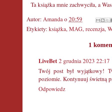
Ta książka mnie zachwyciła, a Wa
Autor:
Amanda
o
20:59
Etykiety:
książka
,
MAG
,
recenzja
,
W
1 komen
LiveBet
2 grudnia 2023 22:17
Twój post był wyjątkowy! T
poziomie. Kontynuuj świetną pr
Odpowiedz