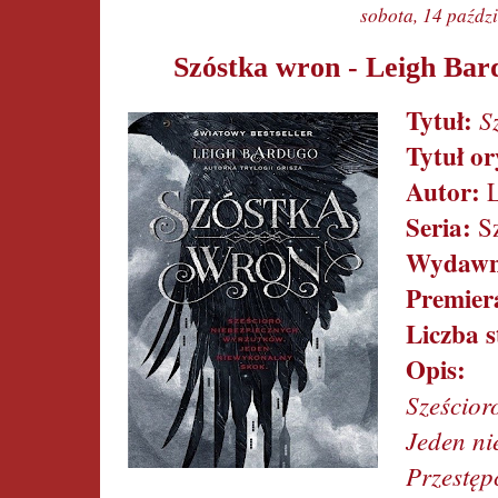
sobota, 14 paźdz
Szóstka wron - Leigh Bar
Tytuł:
S
Tytuł or
Autor:
Seria:
Sz
Wydawn
Premier
Liczba 
Opis:
Sześcior
Jeden ni
Przest