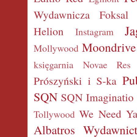
Wydawnicza Foksal
Ja
Helion
Instagram
Moondrive
Mollywood
księgarnia
Novae Res
Pu
Prószyński i S-ka
SQN
SQN Imaginatio
We Need Y
Tollywood
Albatros
Wydawnict